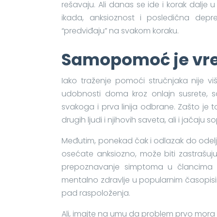
rešavaju. Ali danas se ide i korak dalje
ikada, anksioznost i posledična depr
“predviđaju” na svakom koraku.
Samopomoć je vre
Iako traženje pomoći stručnjaka nije vi
udobnosti doma kroz onlajn susrete
svakoga i prva linija odbrane. Zašto je 
drugih ljudi i njihovih saveta, ali i jačaju
Međutim, ponekad čak i odlazak do odeljk
osećate anksiozno, može biti zastrašuj
prepoznavanje simptoma u člancima na
mentalno zdravlje u popularnim časopisima
pad raspoloženja.
Ali, imajte na umu da problem prvo mora da