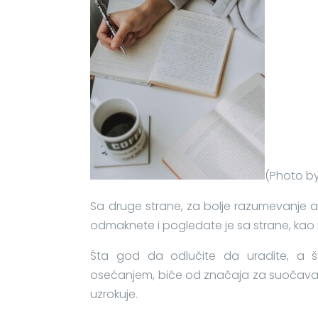
(Photo by
Sa druge strane, za bolje razumevanje 
odmaknete i pogledate je sa strane, kao
Šta god da odlučite da uradite, a 
osećanjem, biće od značaja za suočavan
uzrokuje.