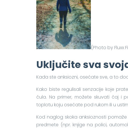
(Photo by Fluxx F
Uključite sva svoj
Kada ste anksiozni, osećate sve, a to do
Kako biste regulisali senzacije koje pr
čula. Na primer, možete skuvati čaj i po
toplotu koju osećate pod rukom ili u usti
Kod naglog skoka anksioznosti pomaže i 
predmete (npr. knjige na polici, automobil