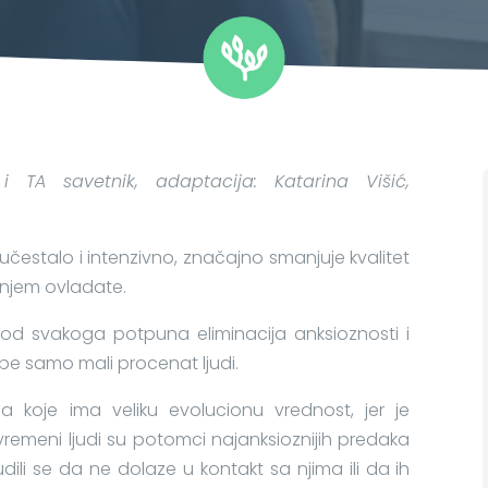
 i TA savetnik, a
daptacija: Katarina Višić,
 učestalo i intenzivno, značajno smanjuje kvalitet
anjem ovladate.
 kod svakoga potpuna eliminacija anksioznosti i
spe samo mali procenat ljudi.
 koje ima veliku evolucionu vrednost, jer je
remeni ljudi su potomci najanksioznijih predaka
rudili se da ne dolaze u kontakt sa njima ili da ih