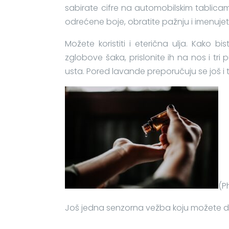
sabirate cifre na automobilskim tablicam
odrećene boje, obratite pažnju i imenujete
Možete koristiti i eterična ulja. Kako b
zglobove šaka, prislonite ih na nos i tri
usta. Pored lavande preporučuju se još i
(P
Još jedna senzorna vežba koju možete da