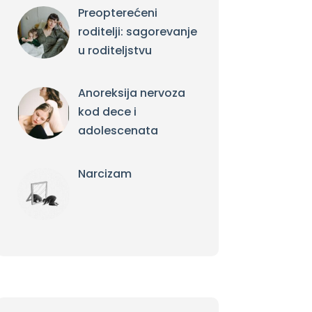
Preopterećeni
roditelji: sagorevanje
u roditeljstvu
Anoreksija nervoza
kod dece i
adolescenata
Narcizam