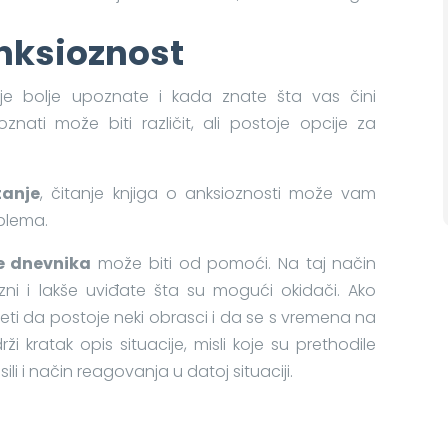
nksioznost
 je bolje upoznate i kada znate šta vas čini
nati može biti različit, ali postoje opcije za
tanje
, čitanje knjiga o anksioznosti može vam
blema.
e dnevnika
može biti od pomoći. Na taj način
iozni i lakše uviđate šta su mogući okidači. Ako
ideti da postoje neki obrasci i da se s vremena na
i kratak opis situacije, misli koje su prethodile
sili i način reagovanja u datoj situaciji.