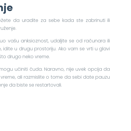
nje
ožete da uradite za sebe kada ste zabrinuti ili
ruženje.
nuo vašu anksioznost, udaljite se od računara ili
idite u drugu prostoriju. Ako vam se vrti u glavi
ešto drugo neko vreme.
 mogu učiniti čuda. Naravno, nije uvek opcija da
e vreme, ali razmislite o tome da sebi date pauzu
je da biste se restartovali.