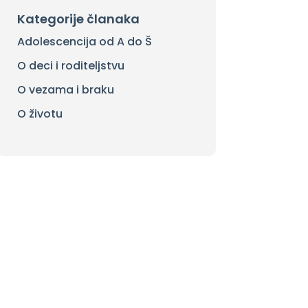
Kategorije članaka
Adolescencija od A do Š
O deci i roditeljstvu
O vezama i braku
O životu