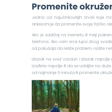
Promenite okruže
Jedna od najučinkovitijih stvari koje m
anksiozni je da promenite svoje fizičko ok
Ako je sadržaj na inernetu ili mejl pokre
telefona. Ako vam srce lupa zbog svađe, 
od pokušaja da rešite problem, radite n
Izlazak na svež vazduh i izlazak napolje
izađete napolje ili da se udaljite na duž
od najmanje 5 minuta ili promenite okružen