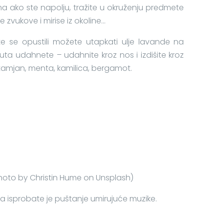
a ako ste napolju, tražite u okruženju predmete
 zvukove i mirise iz okoline…
iste se opustili možete utapkati ulje lavande na
 puta udahnete – udahnite kroz nos i izdišite kroz
 tamjan, menta, kamilica, bergamot.
hoto by Christin Hume on Unsplash)
 isprobate je puštanje umirujuće muzike.