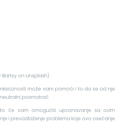
 lilartsy on Unsplash)
anksioznosti može vam pomoći i to da se od nje
 neutralni posmatrač.
što će vam omogućiti upoznavanje sa ovim
je i prevazilaženje problema koje ovo osećanje