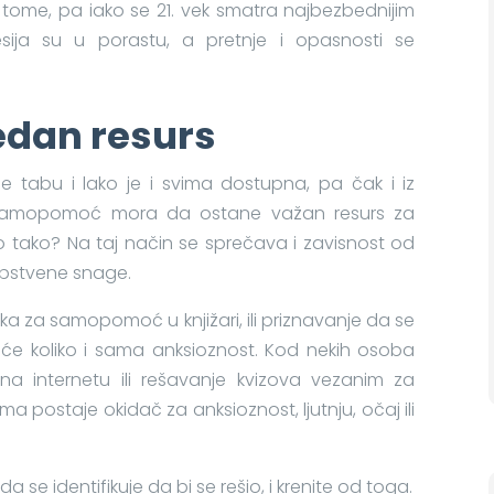
 u tome, pa iako se 21. vek smatra najbezbednijim
esija su u porastu, a pretnje i opasnosti se
dan resurs
še tabu i lako je i svima dostupna, pa čak i iz
, samopomoć mora da ostane važan resurs za
to tako? Na taj način se sprečava i zavisnost od
 sopstvene snage.
a za samopomoć u knjižari, ili priznavanje da se
uće koliko i sama anksioznost. Kod nekih osoba
 internetu ili rešavanje kvizova vezanim za
 postaje okidač za anksioznost, ljutnju, očaj ili
 se identifikuje da bi se rešio, i krenite od toga.