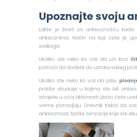
Upoznajte svoju a
Lakše je živeti sa anksioznošću kada
anksioznima. Način na koji ćete je upoz
svakoga.
Ukoliko ste neko ko voli da uči kroz
či
pomoći da dođete do uzroka vašeg pro
Ukoliko ste neko ko voli da piše,
pisanj
pratite situacije u kojima ste bili anks
istrajete u ovoj aktivnosti ubrzo ćete uv
vreme ponavljaju. Dnevnik treba da sadrž
anksioznosti, fizičke senzacije koje ste isku