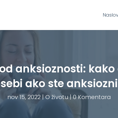
Naslo
d anksioznosti: kako
sebi ako ste anksiozni
nov 15, 2022
|
O životu
|
0 Komentara