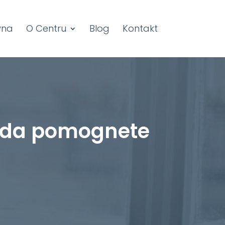
vna
O Centru
Blog
Kontakt
 da pomognete