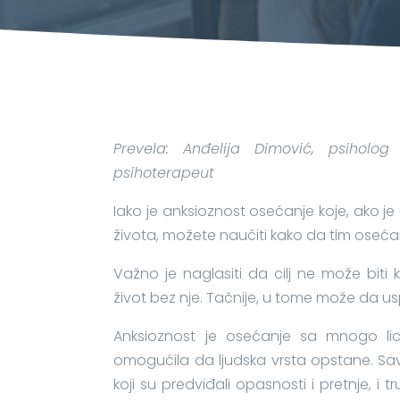
Prevela: Anđelija Dimović, psiholog
psihoterapeut
Iako je anksioznost osećanje koje, ako je
života, možete naučiti kako da tim oseć
Važno je naglasiti da cilj ne može biti
život bez nje. Tačnije, u tome može da u
Anksioznost je osećanje sa mnogo lica
omogućila da ljudska vrsta opstane. Sav
koji su predviđali opasnosti i pretnje, i t