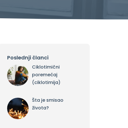
Poslednji članci
Ciklotimični
poremećaj
(ciklotimija)
Šta je smisao
života?