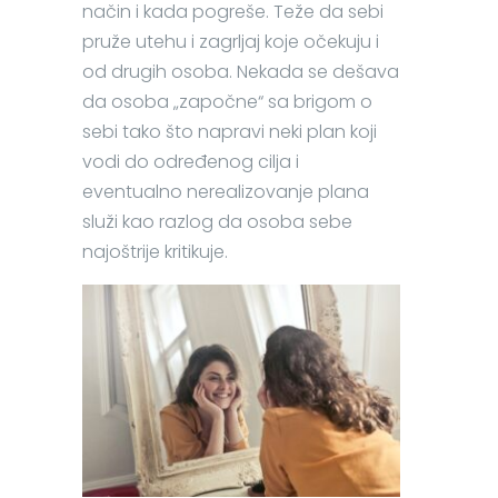
način i kada pogreše. Teže da sebi
pruže utehu i zagrljaj koje očekuju i
od drugih osoba. Nekada se dešava
da osoba „započne“ sa brigom o
sebi tako što napravi neki plan koji
vodi do određenog cilja i
eventualno nerealizovanje plana
služi kao razlog da osoba sebe
najoštrije kritikuje.