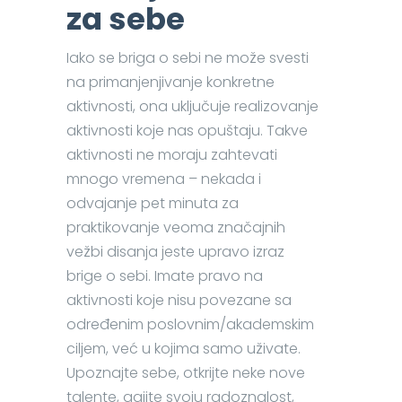
za sebe
Iako se briga o sebi ne može svesti
na primanjenjivanje konkretne
aktivnosti, ona uključuje realizovanje
aktivnosti koje nas opuštaju. Takve
aktivnosti ne moraju zahtevati
mnogo vremena – nekada i
odvajanje pet minuta za
praktikovanje veoma značajnih
vežbi disanja jeste upravo izraz
brige o sebi. Imate pravo na
aktivnosti koje nisu povezane sa
određenim poslovnim/akademskim
ciljem, već u kojima samo uživate.
Upoznajte sebe, otkrijte neke nove
talente, gajite svoju radoznalost,