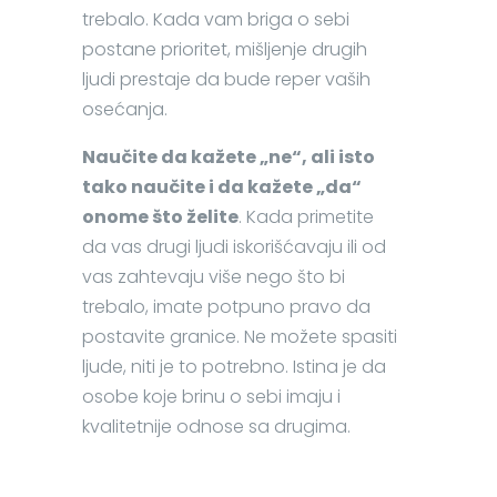
trebalo. Kada vam briga o sebi
postane prioritet, mišljenje drugih
ljudi prestaje da bude reper vaših
osećanja.
Naučite da kažete „ne“, ali isto
tako naučite i da kažete „da“
onome što želite
. Kada primetite
da vas drugi ljudi iskorišćavaju ili od
vas zahtevaju više nego što bi
trebalo, imate potpuno pravo da
postavite granice. Ne možete spasiti
ljude, niti je to potrebno. Istina je da
osobe koje brinu o sebi imaju i
kvalitetnije odnose sa drugima.