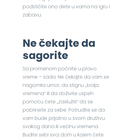
podstičite ono dete u vama na igru i
zabavu.
Ne čekajte da
sagorite
Sa promenom počnite u pravo
vreme – sada. Ne čekajte da vam se
nagomila umor, da stignu „bolja
vremena“ ili da doživite uspeh
pomoću ćete „zaslužiti“ da se
pobrinete za sebe. Potrudite se da
vam bude prijatno u svom društvu
svakog dana ili većinu vremena.
Budite sebi svoj dom u kojem ćete