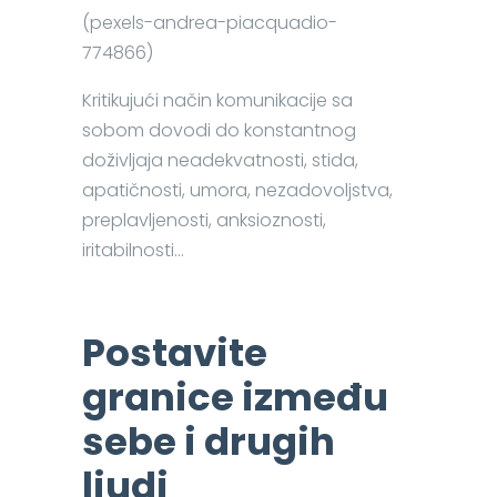
(pexels-andrea-piacquadio-
774866)
Kritikujući način komunikacije sa
sobom dovodi do konstantnog
doživljaja neadekvatnosti, stida,
apatičnosti, umora, nezadovoljstva,
preplavljenosti, anksioznosti,
iritabilnosti…
Postavite
granice između
sebe i drugih
ljudi