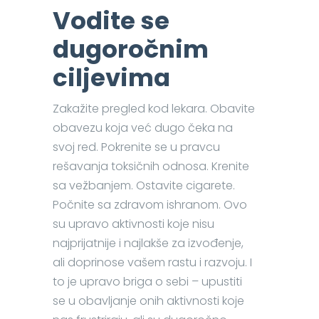
Vodite se
dugoročnim
ciljevima
Zakažite pregled kod lekara. Obavite
obavezu koja već dugo čeka na
svoj red. Pokrenite se u pravcu
rešavanja toksičnih odnosa. Krenite
sa vežbanjem. Ostavite cigarete.
Počnite sa zdravom ishranom. Ovo
su upravo aktivnosti koje nisu
najprijatnije i najlakše za izvođenje,
ali doprinose vašem rastu i razvoju. I
to je upravo briga o sebi – upustiti
se u obavljanje onih aktivnosti koje