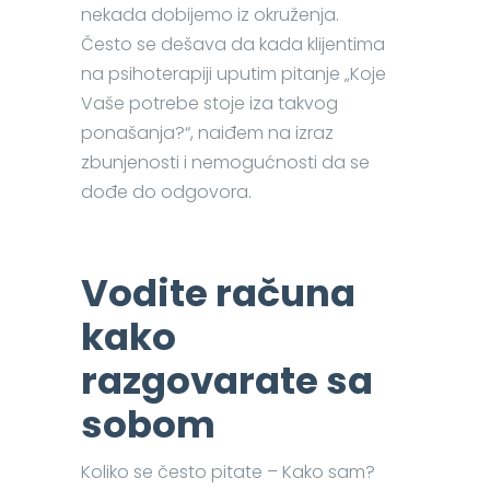
nekada dobijemo iz okruženja.
Često se dešava da kada klijentima
na psihoterapiji uputim pitanje „Koje
Vaše potrebe stoje iza takvog
ponašanja?“, naiđem na izraz
zbunjenosti i nemogućnosti da se
dođe do odgovora.
Vodite računa
kako
razgovarate sa
sobom
Koliko se često pitate – Kako sam?