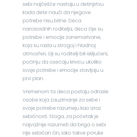
sebi najčešće nastaju u detinjstvu
kada dete nauči da njegove
potrebe nisu bitne. Deca
narcisoidnih roditelja, deca čije su
potrebe i emocije zanemarivane,
koja su rasla u strogoj i hladnoj
atmosferi, čiji su roditelji bili isključeni,
počinju da osećaju krivicu ukoliko
svoje potrebe i emocije stavljaju u
prvi plan.
Vremenom ta deca postaju odrasle
osobe koja zauzimanje za sebe i
svoje potrebe razumeju kao izraz
sebičnosti. Stoga, za početak je
najvažnije razumeti da briga o sebi
nije sebičan čin, iako takve poruke