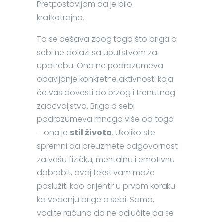
Pretpostavljam da je bilo
kratkotrajno.
To se dešava zbog toga što briga o
sebi ne dolazi sa uputstvom za
upotrebu. Ona ne podrazumeva
obavljanje konkretne aktivnosti koja
će vas dovesti do brzog i trenutnog
zadovoljstva. Briga o sebi
podrazumeva mnogo više od toga
– ona je
stil života
. Ukoliko ste
spremni da preuzmete odgovornost
za vašu fizičku, mentalnu i emotivnu
dobrobit, ovaj tekst vam može
poslužiti kao orijentir u prvom koraku
ka vođenju brige o sebi. Samo,
vodite računa da ne odlučite da se