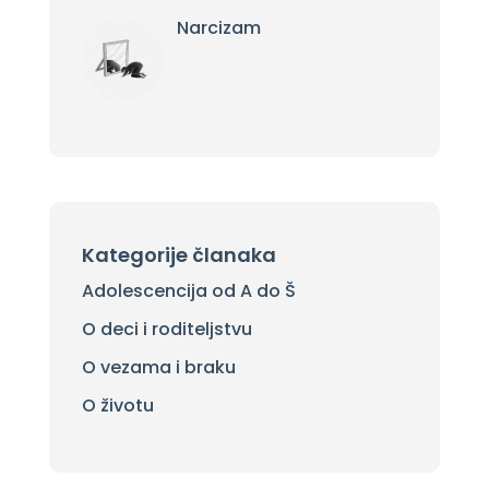
Narcizam
Kategorije članaka
Adolescencija od A do Š
O deci i roditeljstvu
O vezama i braku
O životu