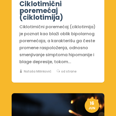
Ciklotimični
poremećaj
(ciklotimija)
Ciklotimični poremećaj (ciklotimija)
je poznat kao blaži oblik bipolarnog
poremećaja, a karakterišu ga česte
promene raspoloženja, odnosno
smenjivanje simptoma hipomanije i
blage depresije, tokom...
Nataša Milinković
od strane
16
JUN