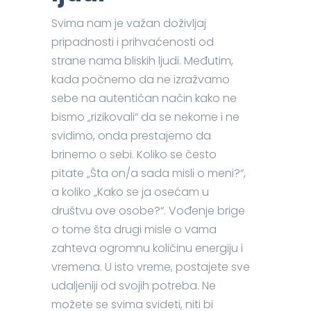
Svima nam je važan doživljaj
pripadnosti i prihvaćenosti od
strane nama bliskih ljudi. Međutim,
kada počnemo da ne izražvamo
sebe na autentičan način kako ne
bismo „rizikovali“ da se nekome i ne
svidimo, onda prestajemo da
brinemo o sebi. Koliko se često
pitate „Šta on/a sada misli o meni?“,
a koliko „Kako se ja osećam u
društvu ove osobe?“. Vođenje brige
o tome šta drugi misle o vama
zahteva ogromnu količinu energiju i
vremena. U isto vreme, postajete sve
udaljeniji od svojih potreba. Ne
možete se svima svideti, niti bi