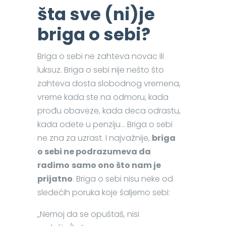
šta sve (ni)je
briga o sebi?
Briga o sebi ne zahteva novac ili
luksuz. Briga o sebi nije nešto što
zahteva dosta slobodnog vremena,
vreme kada ste na odmoru, kada
prođu obaveze, kada deca odrastu,
kada odete u penziju… Briga o sebi
ne zna za uzrast. I najvažnije,
briga
o sebi ne podrazumeva da
radimo
samo ono što nam je
prijatno
. Briga o sebi nisu neke od
sledećih poruka koje šaljemo sebi:
„Nemoj da se opuštaš, nisi