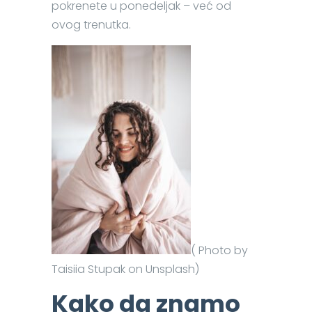
pokrenete u ponedeljak – već od
ovog trenutka.
( Photo by
Taisiia Stupak on Unsplash)
Kako da znamo