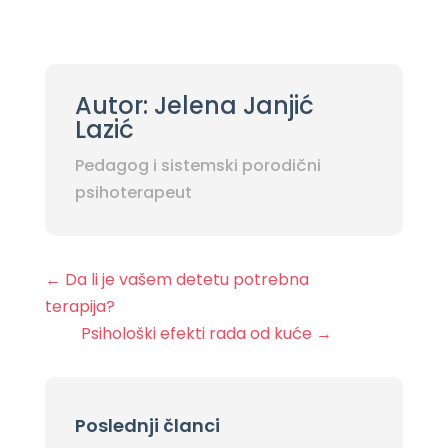
Autor: Jelena Janjić
Lazić
Pedagog i sistemski porodični
psihoterapeut
←
Da li je vašem detetu potrebna
terapija?
Psihološki efekti rada od kuće
→
Poslednji članci