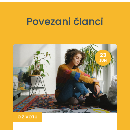
Povezani članci
23
JUN
O ŽIVOTU