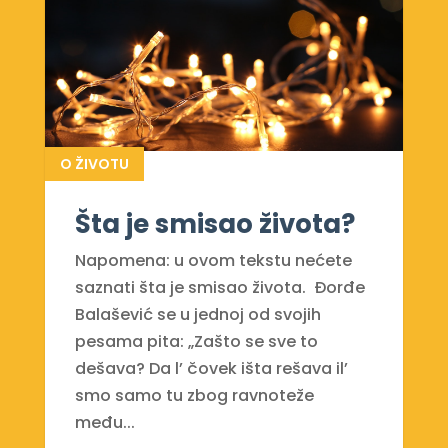
O ŽIVOTU
Šta je smisao života?
Napomena: u ovom tekstu nećete
saznati šta je smisao života. Đorđe
Balašević se u jednoj od svojih
pesama pita: „Zašto se sve to
dešava? Da l’ čovek išta rešava il’
smo samo tu zbog ravnoteže
među...