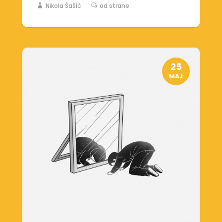
Nikola Šašić
od strane
25
MAJ