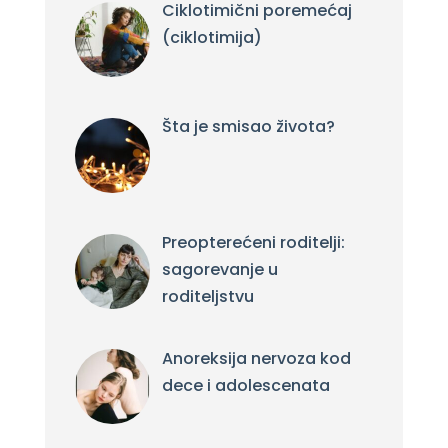
Ciklotimični poremećaj
(ciklotimija)
Šta je smisao života?
Preopterećeni roditelji:
sagorevanje u
roditeljstvu
Anoreksija nervoza kod
dece i adolescenata