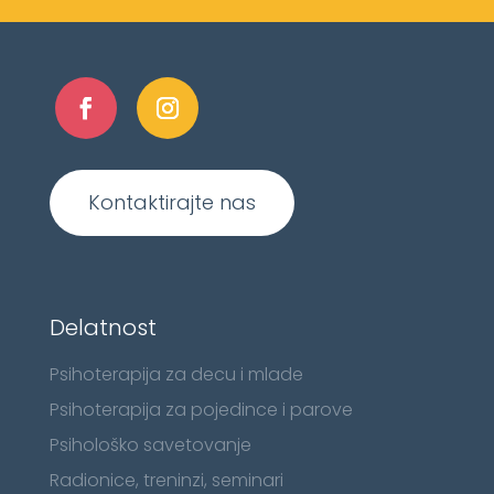
Kontaktirajte nas
Delatnost
Psihoterapija za decu i mlade
Psihoterapija za pojedince i parove
Psihološko savetovanje
Radionice, treninzi, seminari