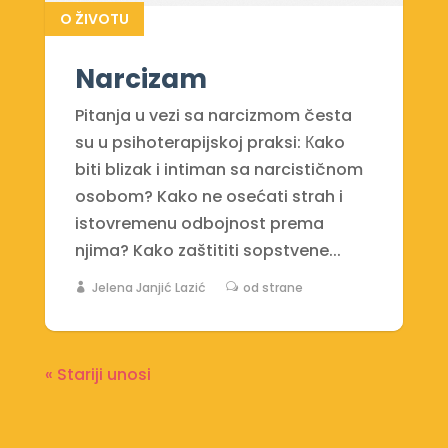
O ŽIVOTU
Narcizam
Pitanja u vezi sa narcizmom česta
su u psihoterapijskoj praksi: Кako
biti blizak i intiman sa narcističnom
osobom? Kako ne osećati strah i
istovremenu odbojnost prema
njima? Kako zaštititi sopstvene...
Jelena Janjić Lazić
od strane
« Stariji unosi