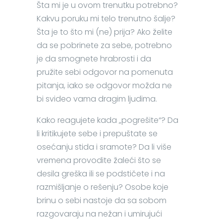
Šta mi je u ovom trenutku potrebno?
Kakvu poruku mi telo trenutno šalje?
Šta je to što mi (ne) prija? Ako želite
da se pobrinete za sebe, potrebno
je da smognete hrabrosti i da
pružite sebi odgovor na pomenuta
pitanja, iako se odgovor možda ne
bi svideo vama dragim ljudima.
Kako reagujete kada „pogrešite“? Da
li kritikujete sebe i prepuštate se
osećanju stida i sramote? Da li više
vremena provodite žaleći što se
desila greška ili se podstičete i na
razmišljanje o rešenju? Osobe koje
brinu o sebi nastoje da sa sobom
razgovaraju na nežan i umirujući