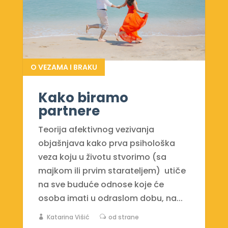
O VEZAMA I BRAKU
Kako biramo
partnere
Teorija afektivnog vezivanja
objašnjava kako prva psihološka
veza koju u životu stvorimo (sa
majkom ili prvim starateljem) utiče
na sve buduće odnose koje će
osoba imati u odraslom dobu, na...
Katarina Višić
od strane