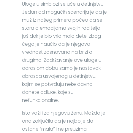
Uloge u simbiozi se uče u detinjstvu.
Jedan od mogućih scenarija je da je
muž iz našeg primera počeo da se
stara o emocijama svojih roditelja
još dok je bio vrlo malo dete, zbog
čega je naučio da je njegova
vrednost zasnovana na brizi o
drugima. Zadržavanje ove uloge u
odraslom dobu samo je nastavak
obrasca usvojenog u detinjstvu,
kojim se potvrđuju neke davno
donete odluke, koje su
nefunkcionalne.
Isto važi i za njegovu ženu. Možda je
ona zaključila da je najbolje da
ostane “mala” i ne preuzima