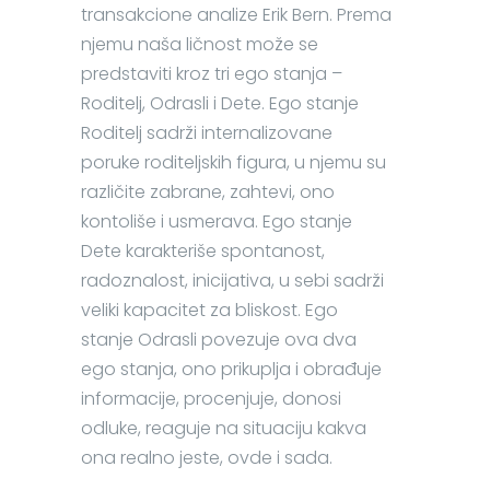
transakcione analize Erik Bern. Prema
njemu naša ličnost može se
predstaviti kroz tri ego stanja –
Roditelj, Odrasli i Dete. Ego stanje
Roditelj sadrži internalizovane
poruke roditeljskih figura, u njemu su
različite zabrane, zahtevi, ono
kontoliše i usmerava. Ego stanje
Dete karakteriše spontanost,
radoznalost, inicijativa, u sebi sadrži
veliki kapacitet za bliskost. Ego
stanje Odrasli povezuje ova dva
ego stanja, ono prikuplja i obrađuje
informacije, procenjuje, donosi
odluke, reaguje na situaciju kakva
ona realno jeste, ovde i sada.