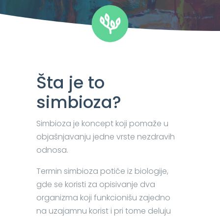
Šta je to
simbioza?
Simbioza je koncept koji pomaže u
objašnjavanju jedne vrste nezdravih
odnosa.
Termin simbioza potiče iz biologije,
gde se koristi za opisivanje dva
organizma koji funkcionišu zajedno
na uzajamnu korist i pri tome deluju