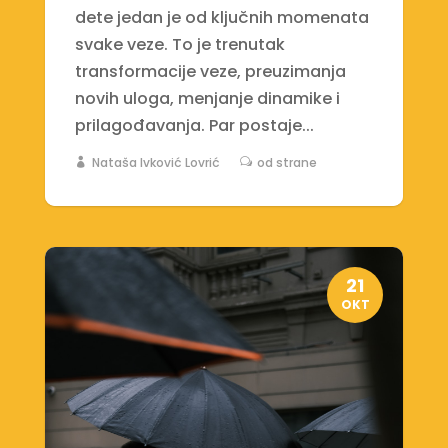
dete jedan je od ključnih momenata
svake veze. To je trenutak
transformacije veze, preuzimanja
novih uloga, menjanje dinamike i
prilagođavanja. Par postaje...
Nataša Ivković Lovrić
od strane
21
OKT