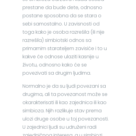
prestane da bude dete, odnosno
postane sposobna da se stara o
sebi samostalno. U zavisnosti od
toga kako je osoba razrešila (ili nije
razrešila) simbiotski odnos sa
primarnim starateljem zavisiće i to u
kakve će odnose ulaziti kasnije u
životu, odnosno kako će se
povezivati sa drugim ljudima.
Normalno je da su ljudi povezani sa
drugima, ali ta povezanost može se
okarakterisati ili kao zajednica ili kao
simbioza. Njih razlikuje stav prema
ulozi druge osobe u toj povezanosti.
U zajednici ljudi su udruženi radi
zajedničnog interesa, a u simbiozi