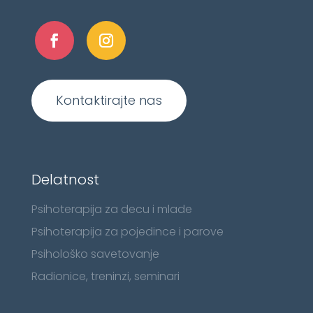
Kontaktirajte nas
Delatnost
Psihoterapija za decu i mlade
Psihoterapija za pojedince i parove
Psihološko savetovanje
Radionice, treninzi, seminari