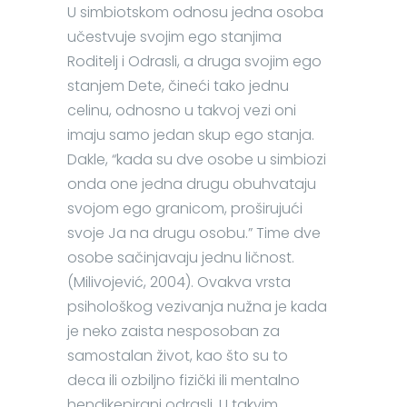
U simbiotskom odnosu jedna osoba
učestvuje svojim ego stanjima
Roditelj i Odrasli, a druga svojim ego
stanjem Dete, čineći tako jednu
celinu, odnosno u takvoj vezi oni
imaju samo jedan skup ego stanja.
Dakle, “kada su dve osobe u simbiozi
onda one jedna drugu obuhvataju
svojom ego granicom, proširujući
svoje Ja na drugu osobu.” Time dve
osobe sačinjavaju jednu ličnost.
(Milivojević, 2004). Ovakva vrsta
psihološkog vezivanja nužna je kada
je neko zaista nesposoban za
samostalan život, kao što su to
deca ili ozbiljno fizički ili mentalno
hendikepirani odrasli. U takvim