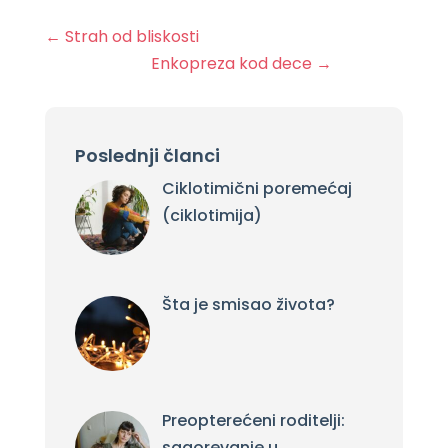
←
Strah od bliskosti
Enkopreza kod dece
→
Poslednji članci
Ciklotimični poremećaj
(ciklotimija)
Šta je smisao života?
Preopterećeni roditelji:
sagorevanje u