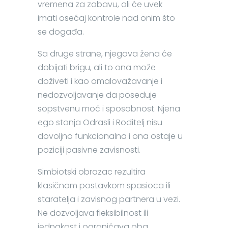
vremena za zabavu, ali će uvek
imati osećaj kontrole nad onim što
se događa.
Sa druge strane, njegova žena će
dobijati brigu, ali to ona može
doživeti i kao omalovažavanje i
nedozvoljavanje da poseduje
sopstvenu moć i sposobnost. Njena
ego stanja Odrasli i Roditelj nisu
dovoljno funkcionalna i ona ostaje u
poziciji pasivne zavisnosti.
Simbiotski obrazac rezultira
klasičnom postavkom spasioca ili
staratelja i zavisnog partnera u vezi.
Ne dozvoljava fleksibilnost ili
jednakost i ograničava oba