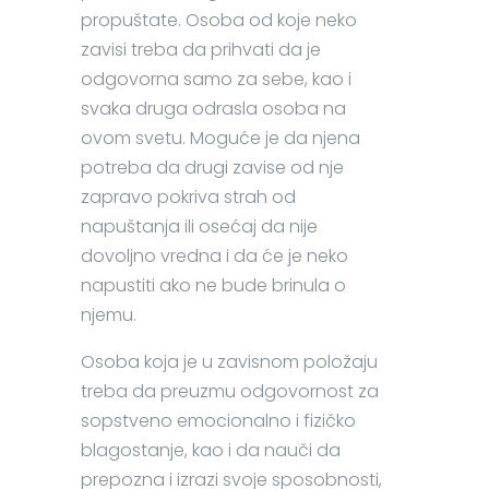
propuštate. Osoba od koje neko
zavisi treba da prihvati da je
odgovorna samo za sebe, kao i
svaka druga odrasla osoba na
ovom svetu. Moguće je da njena
potreba da drugi zavise od nje
zapravo pokriva strah od
napuštanja ili osećaj da nije
dovoljno vredna i da će je neko
napustiti ako ne bude brinula o
njemu.
Osoba koja je u zavisnom položaju
treba da preuzmu odgovornost za
sopstveno emocionalno i fizičko
blagostanje, kao i da nauči da
prepozna i izrazi svoje sposobnosti,