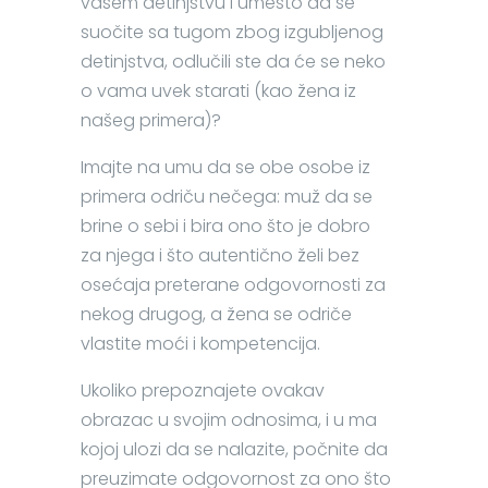
vašem detinjstvu i umesto da se
suočite sa tugom zbog izgubljenog
detinjstva, odlučili ste da će se neko
o vama uvek starati (kao žena iz
našeg primera)?
Imajte na umu da se obe osobe iz
primera odriču nečega: muž da se
brine o sebi i bira ono što je dobro
za njega i što autentično želi bez
osećaja preterane odgovornosti za
nekog drugog, a žena se odriče
vlastite moći i kompetencija.
Ukoliko prepoznajete ovakav
obrazac u svojim odnosima, i u ma
kojoj ulozi da se nalazite, počnite da
preuzimate odgovornost za ono što