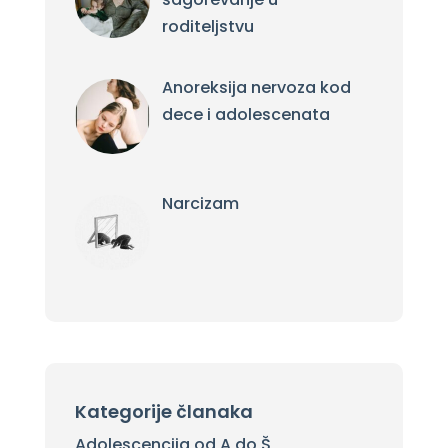
roditeljstvu
Anoreksija nervoza kod
dece i adolescenata
Narcizam
Kategorije članaka
Adolescencija od A do Š