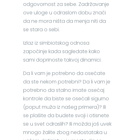
odgovornost za sebe. Zadržavanje
ove uloge u odraslom dobu znači
da ne mora ništa da menja niti da
se stara o sebi.
Izlaz iz simbiotskog odnosa
započinje kada sagledate kako
sami doprinoste takvoj dinamici.
Da li vam je potrebno da osećate
da ste nekom potrebni? Da li vam je
potrebno da stalno imate osećaj
kontrole da biste se osećali sigurno
(poput muža iz našeg primera)? Ili
se plašite da budete svoji i otisnete
se u svet odraslih? Ili možda još uvek
mnogo žalite zbog nedostataka u