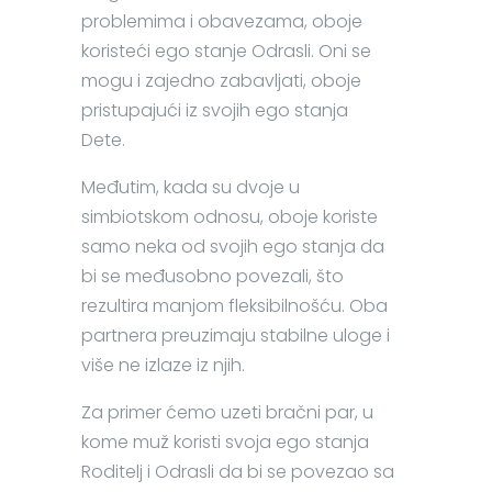
problemima i obavezama, oboje
koristeći ego stanje Odrasli. Oni se
mogu i zajedno zabavljati, oboje
pristupajući iz svojih ego stanja
Dete.
Međutim, kada su dvoje u
simbiotskom odnosu, oboje koriste
samo neka od svojih ego stanja da
bi se međusobno povezali, što
rezultira manjom fleksibilnošću. Oba
partnera preuzimaju stabilne uloge i
više ne izlaze iz njih.
Za primer ćemo uzeti bračni par, u
kome muž koristi svoja ego stanja
Roditelj i Odrasli da bi se povezao sa