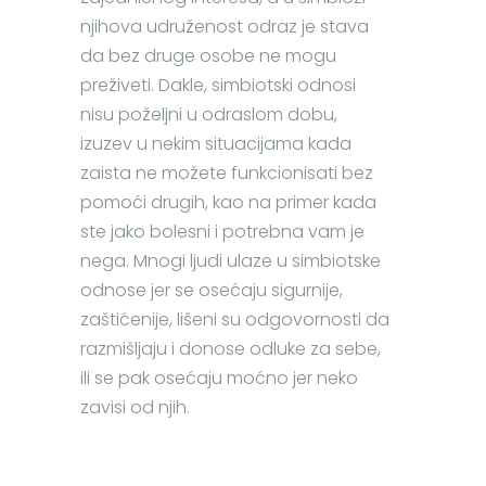
njihova udruženost odraz je stava
da bez druge osobe ne mogu
preživeti. Dakle, simbiotski odnosi
nisu poželjni u odraslom dobu,
izuzev u nekim situacijama kada
zaista ne možete funkcionisati bez
pomoći drugih, kao na primer kada
ste jako bolesni i potrebna vam je
nega. Mnogi ljudi ulaze u simbiotske
odnose jer se osećaju sigurnije,
zaštićenije, lišeni su odgovornosti da
razmišljaju i donose odluke za sebe,
ili se pak osećaju moćno jer neko
zavisi od njih.