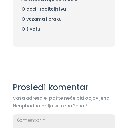
O deci i roditeljstvu
O vezama i braku
O životu
Prosledi komentar
Vaša adresa e-pošte neće biti objavljena.
Neophodna polja su označena
*