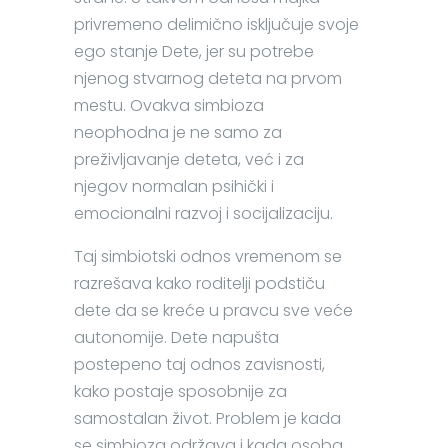
privremeno delimično isključuje svoje
ego stanje Dete, jer su potrebe
njenog stvarnog deteta na prvom
mestu. Ovakva simbioza
neophodna je ne samo za
preživljavanje deteta, već i za
njegov normalan psihički i
emocionalni razvoj i socijalizaciju.
Taj simbiotski odnos vremenom se
razrešava kako roditelji podstiču
dete da se kreće u pravcu sve veće
autonomije. Dete napušta
postepeno taj odnos zavisnosti,
kako postaje sposobnije za
samostalan život. Problem je kada
se simbioza održava i kada osoba