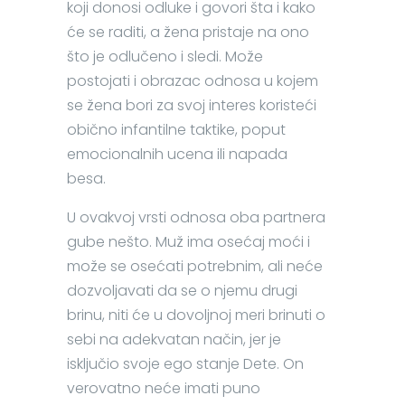
koji donosi odluke i govori šta i kako
će se raditi, a žena pristaje na ono
što je odlučeno i sledi. Može
postojati i obrazac odnosa u kojem
se žena bori za svoj interes koristeći
obično infantilne taktike, poput
emocionalnih ucena ili napada
besa.
U ovakvoj vrsti odnosa oba partnera
gube nešto. Muž ima osećaj moći i
može se osećati potrebnim, ali neće
dozvoljavati da se o njemu drugi
brinu, niti će u dovoljnoj meri brinuti o
sebi na adekvatan način, jer je
isključio svoje ego stanje Dete. On
verovatno neće imati puno