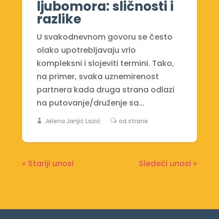
ljubomora: sličnosti i
razlike
U svakodnevnom govoru se često
olako upotrebljavaju vrlo
kompleksni i slojeviti termini. Tako,
na primer, svaka uznemirenost
partnera kada druga strana odlazi
na putovanje/druženje sa...
Jelena Janjić Lazić
od strane
« Stariji unosi
Sledeći unosi »