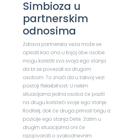
Simbioza u
partnerskim
odnosima
Zdrava partnerska veza može se
opisati kao ona u kojoj obe osobe
mogu koristiti sva svoja ego stanja
da bi se povezali sa drugom
osobom. To znači da u takvoj vezi
postoji fleksibilnost. U nekim
situacijama jedna osoba će paziti
na drugu koristeći svoje ego stanje
Roditelj, dok će druga primati brigu iz
pozicije ego stanja Dete. Zatim u
drugim situacijama oni će
razgovarati o svakodnevnim