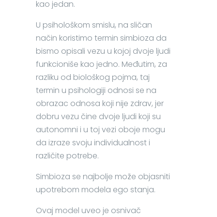
kao jedan.
U psihološkom smislu, na sličan
način koristimo termin simbioza da
bismo opisali vezu u kojoj dvoje ljudi
funkcioniše kao jedno. Međutim, za
razliku od biološkog pojma, taj
termin u psihologiji odnosi se na
obrazac odnosa koji nije zdrav, jer
dobru vezu čine dvoje ljudi koji su
autonomni i u toj vezi oboje mogu
da izraze svoju individualnost i
različite potrebe.
Simbioza se najbolje može objasniti
upotrebom modela ego stanja.
Ovaj model uveo je osnivač