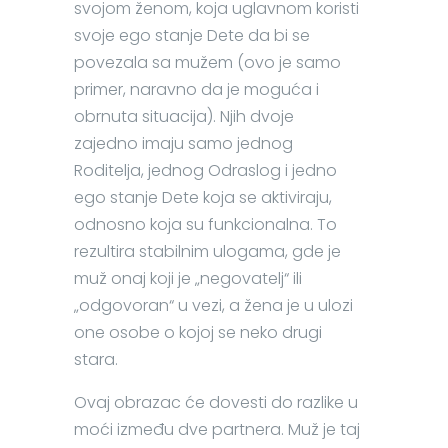
svojom ženom, koja uglavnom koristi
svoje ego stanje Dete da bi se
povezala sa mužem (ovo je samo
primer, naravno da je moguća i
obrnuta situacija). Njih dvoje
zajedno imaju samo jednog
Roditelja, jednog Odraslog i jedno
ego stanje Dete koja se aktiviraju,
odnosno koja su funkcionalna. To
rezultira stabilnim ulogama, gde je
muž onaj koji je „negovatelj“ ili
„odgovoran“ u vezi, a žena je u ulozi
one osobe o kojoj se neko drugi
stara.
Ovaj obrazac će dovesti do razlike u
moći između dve partnera. Muž je taj