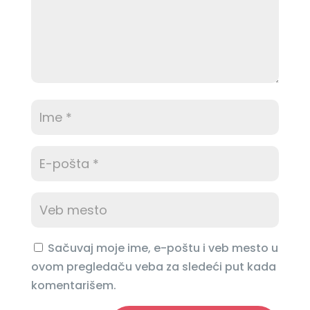
Sačuvaj moje ime, e-poštu i veb mesto u
ovom pregledaču veba za sledeći put kada
komentarišem.