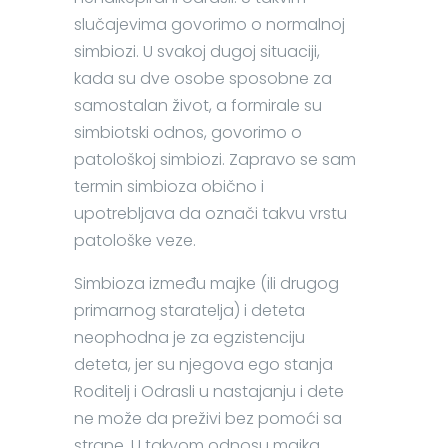
slučajevima govorimo o normalnoj
simbiozi. U svakoj dugoj situaciji,
kada su dve osobe sposobne za
samostalan život, a formirale su
simbiotski odnos, govorimo o
patološkoj simbiozi. Zapravo se sam
termin simbioza obično i
upotrebljava da označi takvu vrstu
patološke veze.
Simbioza između majke (ili drugog
primarnog staratelja) i deteta
neophodna je za egzistenciju
deteta, jer su njegova ego stanja
Roditelj i Odrasli u nastajanju i dete
ne može da preživi bez pomoći sa
strane. U takvom odnosu majka