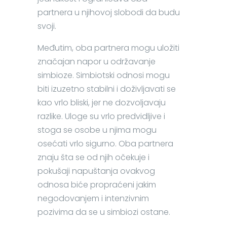
partnera u njihovoj slobodi da budu
svoji.
Međutim, oba partnera mogu uložiti
značajan napor u održavanje
simbioze. Simbiotski odnosi mogu
biti izuzetno stabilni i doživljavati se
kao vrlo bliski, jer ne dozvoljavaju
razlike. Uloge su vrlo predvidljive i
stoga se osobe u njima mogu
osećati vrlo sigurno. Oba partnera
znaju šta se od njih očekuje i
pokušaji napuštanja ovakvog
odnosa biće propraćeni jakim
negodovanjem i intenzivnim
pozivima da se u simbiozi ostane.